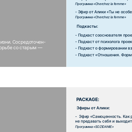
PACKAGE:
Эфиры от Алики:
- Эфир «Самоценность. Как реализовать свои
не предавать себя и выходить на новые уров
Программа «SOZIDANIE»
- Эфир «Как заняться с жизнью любовью?»
Программа «Woman in sex»
- Эфир от Алики «Ты не особенная и твои по
Программа «Cherchez la femme»
- Бонусный эфир «Искусство говорить»
Программа «Риторика»
Подкасты:
»
- Подкаст от психолога проекта «Зрелость»
- Подкаст сооснователя проекта «Искусство 
- Подкаст психолога проекта «Мне не нужны 
омните, что
Как никому не нравиться?»
стаз приходят
- Подкаст от автора постов Доктрины «Поче