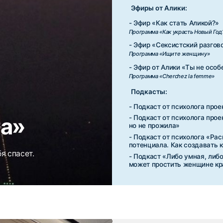
может простить женщине красоту и уверенн
PACKAGE:
Эфиры от Алики:
- Эфир «Поговорим о женщинах. Почему быт
Программа «Cherchez la femme»
- Эфир «Женщина, которая разрешила себе 
Программа «Cherchez la femme 2.0»
- Эфир «Сексистский разговор с Аликой»
Программа «Ищите женщину»
Подкасты:
- Подкаст от психолога проекта «О принятии 
- Подкаст «Отношения. Формирование здоро
- Подкаст от психолога проекта «Сексология 
повысить свою сексуальную энергию и убра
ину»
ограничения?»
- Подкаст «Либо умная, либо красивая. Поч