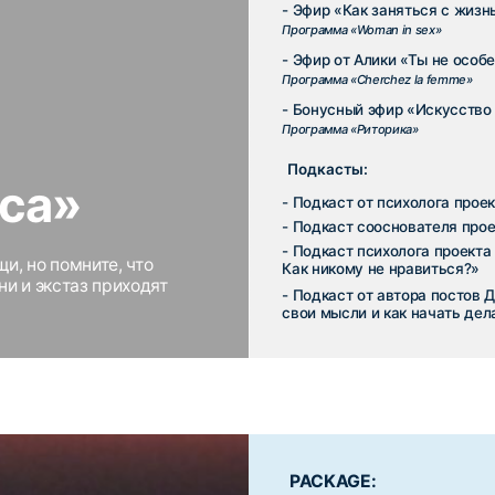
свои мысли и как начать делать это красиво?
PACKAGE:
Эфиры от Алики:
- Эфир «Как стать Аликой?»
Программа «Как украсть Новый Год?»
- Эфир «Сексистский разговор с Аликой»
Программа «Ищите женщину»
- Эфир от Алики «Ты не особенная и твои по
Программа «Cherchez la femme»
Подкасты:
- Подкаст от психолога проекта «Зрелость»
- Подкаст от психолога проекта «Жизнь, кот
но не прожила»
- Подкаст от психолога «Раскрытие себя, св
потенциала. Как создавать крутые проекты 
т.
- Подкаст «Либо умная, либо красивая. Поч