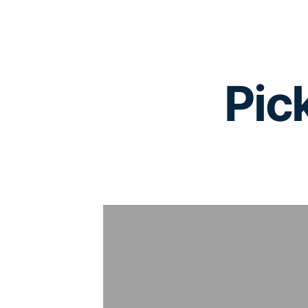
Pic
«На нуле»
Destination:
«Изменения — закон жизни. С
ность на создании нового, а не на борьбе
секрет этой жизни»