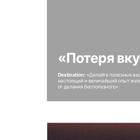
от делания бесполезного»
«Дисциплина»
Destination:
«Не жди, что кто-то тебя спасе