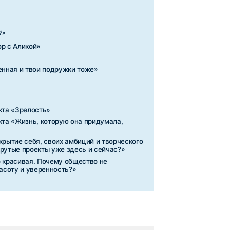
ость?»
ь женщиной — искусство?»
быть счастливой»
себя. Взгляд внутрь»
вых связей»
и сексуальность: как
ть внутренние
ему общество не