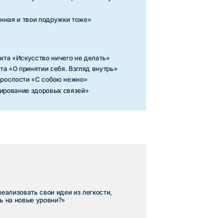
 идеи из легкости,
ни?»
дружки тоже»
ничего не делать»
никакие проработки.
му важно выражать