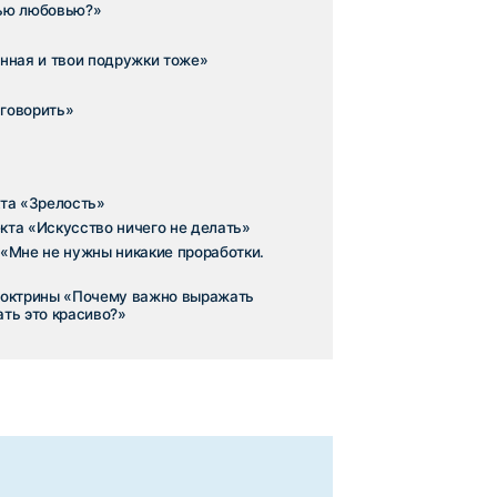
»
дружки тоже»
орую она придумала,
оих амбиций и творческого
уже здесь и сейчас?»
ему общество не