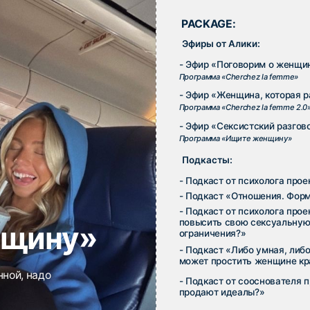
может простить женщине красоту и уверенн
адо
- Подкаст от сооснователя проекта «Sex sells
продают идеалы?»
PACKAGE:
Эфиры от Алики:
- Эфир «Самоценность. Как реализовать свои
не предавать себя и выходить на новые уров
Программа «SOZIDANIE»
- Эфир «Триггер. Как управлять вниманием з
Программа «Риторика»
- Эфир «Как стать Аликой?»
Программа «Как украсть Новый Год?»
- Бонусный эфир «Искусство говорить»
Программа «Риторика»
Подкасты:
- Подкаст от психолога проекта «Жизнь, кот