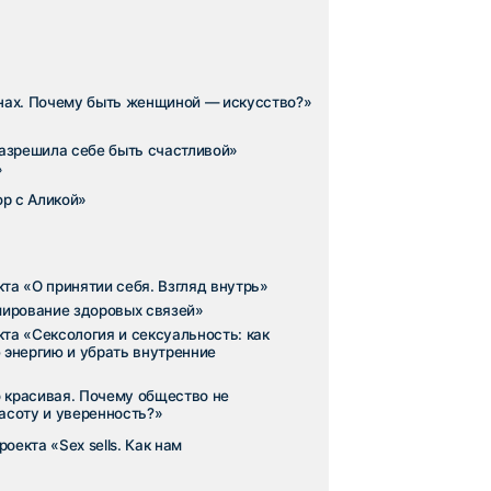
ость?»
. Как нам
 идеи из легкости,
ни?»
рителя?»
орую она придумала,