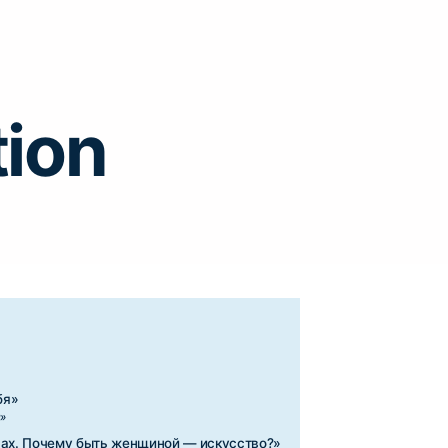
tion
ь женщиной — искусство?»
дружки тоже»
ничего не делать»
себя. Взгляд внутрь»
бою нежно»
вых связей»