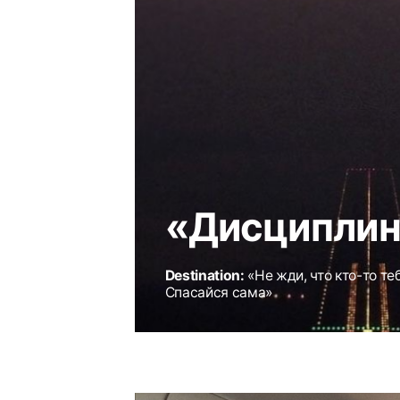
Спасайся сама»
«Ищите женщ