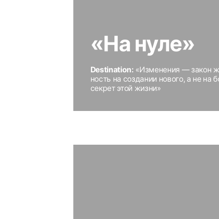
«Потеря вкуса
Destination:
«Делайте полезные вещи, но п
настоящий и величайший опыт жизни и эк