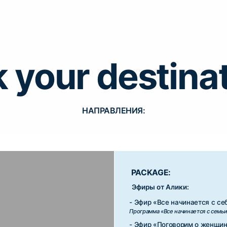
k your destina
PACKAGE:
Эфиры от Алики:
- Эфир «Все начинается с себя»
НАПРАВЛЕНИЯ:
Программа «Все начинается с семьи»
- Эфир «Поговорим о женщинах. Почему быт
Программа «Cherchez la femme»
- Эфир от Алики «Ты не особенная и твои по
Программа «Cherchez la femme»
Подкасты:
- Подкаст сооснователя проекта «Искусство 
осредоточен-
- Подкаст от психолога проекта «О принятии 
 со старым —
- Подкаст о формировании взрослости «С со
- Подкаст «Отношения. Формирование здоро