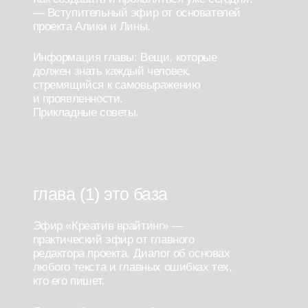
Целостность. Внутренние конфликты
автора. Как превратить свою боль в
сильную сторону своего творчества —
подкаст от автора Telegram-канала
проекта.
Какой я автор? Определяем
свой стиль и для кого мы
пишем. — подкаст от главного
редактора проекта.
Как написать живой и триггеряший текст,
котораый принесет аудиторию? Разборы
залетевших текстов DOCTRINA. Почему
это сработало?
Визуальная культура Gen Z. Учимся
виральному оформлению и работе с
визуальныии образами. — Практический
разбор от главного дизайнера проекта.
глава (3) Креэйтив капитализм
Тик-ток-драматургия. Как продавать
Gen Z? Основы эмоционального
маркетинга. — практический подкаст