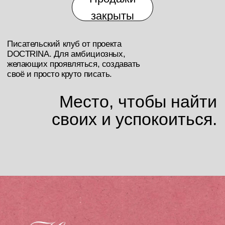
Место, чтобы найти
своих и успокоиться.
(1)
Избавляемся от страха чистого листа
и синдрома графомана, который
оценивает чужие тексты, но боится
Девиз — расстанься
показать свои.
с эго и начни творить.
(2)
Учимся писать
виральные тексты,
которые привлекают