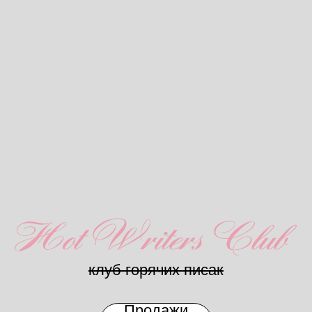
клуб горячих писак
Продажи
закрыты
Писательский клуб от проекта
DOCTRINA. Для амбициозных,
желающих проявляться, создавать
своё и просто круто писать.