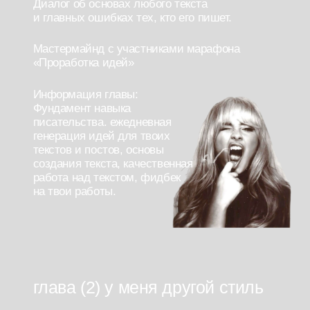
о маркетинге нового времени от
главного маркетолога проекта.
Анализ рынка и поиск клиентов.
Создание резюме и портфолио.
— подкаст и дополнительный материал об
анализе рынка и ЦА с готовыми шаблонами
Заключительный эфир от Алики и Лины
«Почему творчество ВСЕГДА оплачивается?»
— о том, как сделать свое творчество своим
главным доходом.
Подкаст «Как опубликовать
свой текст?» — рассказ о том,
как работает литературный
рынок изнутри.
Сдача дипломной работы