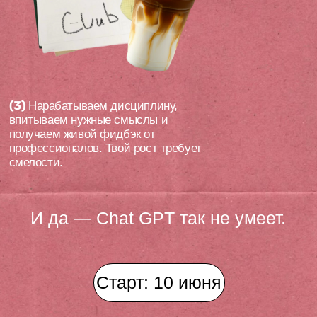
Программа марафона
глава (0) (предисловие).
«вычищаем мусор из головы»
«Тварь ли я дрожащая или право имею»
Как создавать и проявляться уже сегодня?
— Вступительный эфир от основателей
проекта Алики и Лины.
Информация главы: Вещи, которые
должен знать каждый человек,
стремящийся к самовыражению
и проявленности.
Прикладные советы.