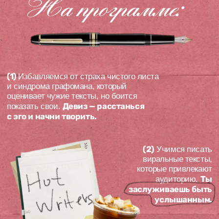
Ты
аудиторию.
заслуживаешь быть
услышанным.
(3)
Нарабатываем дисциплину,
впитываем нужные смыслы и
получаем живой фидбэк от
профессионалов. Твой рост требует
смелости.
И да — Chat GPT так не умеет.
Старт: 10 июня