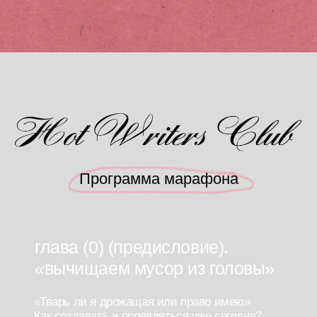
глава (1) это база
Эфир «Креатив врайтинг» —
практический эфир от главного
редактора проекта. Диалог об основах
любого текста и главных ошибках тех,
кто его пишет.
Диалог об основах любого текста
и главных ошибках тех, кто его пишет.
Мастермайнд с участниками марафона
«Проработка идей»
Информация главы:
Фундамент навыка
писательства. ежедневная
генерация идей для твоих
текстов и постов, основы
создания текста, качественная
работа над текстом, фидбек
на твои работы.
глава (2) у меня другой стиль