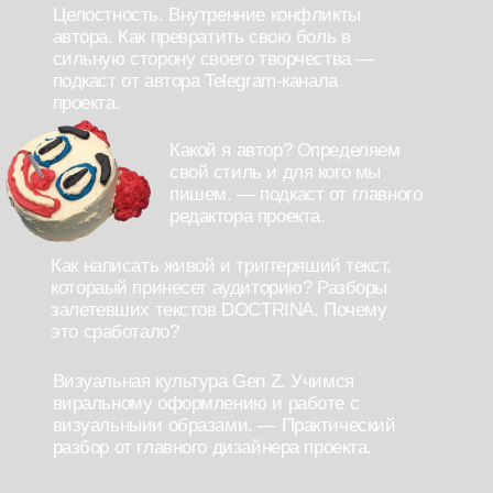
[ На протяжении всего марафона
каждый участник будет готовить
дипломную работу, создание которой
поможет обрести твердый навык и по
итогам которой, он сможет попасть на
стажировку в проект Doctrina. ]
продаем себя и
свое творчество
этому миру
в программу
марафона входят:
(2)
мастермайнда с участниками;
Разборы выборочных заданий от главного
редактора проекта Doctrina;
Поддержка работ участников от проекта (репосты в
активные медиа ресурсы);
Возможность получить стажировку в проекте
Doctrina и опубликовать свой текст после сдачи