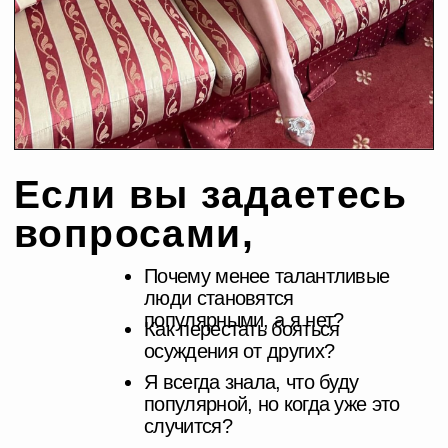
«Желание быть
-01-
звездой. Травма или
суперспособность?»
Терапевтический разговор с психологом
о желании быть видимым и о том, что за этим
прячется.
Как справляться с ощущением своей
особенности, непониманием со стороны
близких, как сломать паттерны, перестать
саботировать самого себя и просто пойти
в свою реализацию?