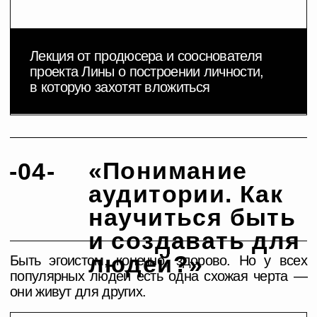
Что входит?
Основная программа
Практический
марафон «B*tch, I’m
a star»
5 видеолекций на
платформе
Practice makes perfect.
+ Запись эфира «Личный
Ежедневное применение и
бренд»
оттачивание навыков. Без
+ Доп. Материал «Примеры
результатов не уйдет никто.
визуальной коммуникации
в кинематографе»
Задания, практики, групповые
онлайн-встречи, разборы
примеров, поддержка от
кураторов и участников
марафона. И, конечно, призы
за участие от команды
Doctrina.