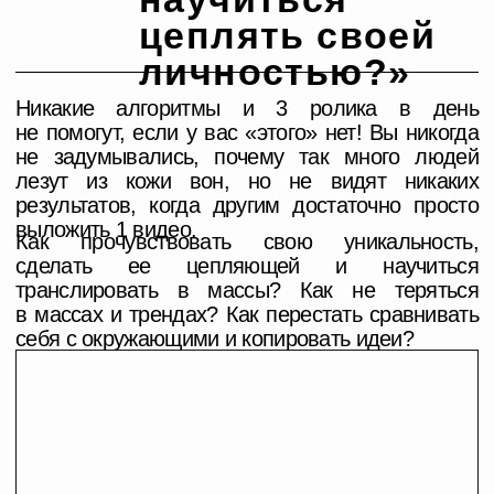
Завершающий
-06-
эфир
«Личный
бренд»
Как сделать так, чтобы вами вдохновлялись,
вам завидовали, за вами наблюдали и вас
хотели?
Честный разговор с Аликой и Линой,
основателями проекта DOCTRINA, обо
всем, что происходит за кадром