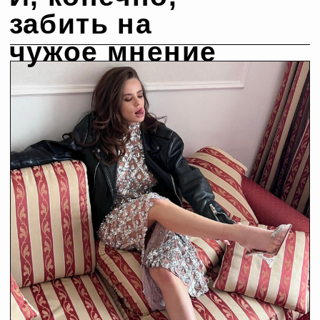
Если вы задаетесь
вопросами,
Почему менее талантливые
люди становятся
популярными, а я нет?
Как перестать бояться
осуждения от других?
Я всегда знала, что буду
популярной, но когда уже это
случится?
Я хочу многое сказать миру, но
вечно просто копирую то, что
делают другие, как быть?
Может я не особенная,
недостаточно талантливая
или красивая, это все
детские мечты и не для
меня?
Как перестать прятаться,
громко заявить миру о себе и
заставить его слушать?
… то вам к нам!