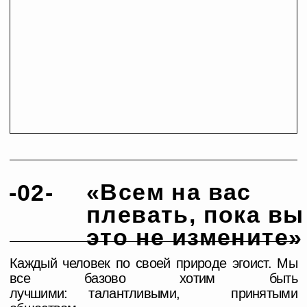
«IT-factor. Как
-03-
научиться
цеплять своей
личностью?»
Никакие алгоритмы и 3 ролика в день
не помогут, если у вас «этого» нет! Вы никогда
не задумывались, почему так много людей
лезут из кожи вон, но не видят никаких
результатов, когда другим достаточно просто
выложить 1 видео.
Как прочувствовать свою уникальность,
сделать ее цепляющей и научиться
транслировать в массы? Как не теряться
в массах и трендах? Как перестать сравнивать
себя с окружающими и копировать идеи?
Лекция от продюсера и сооснователя