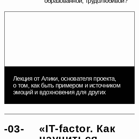
продюсировать свои проекты и себя
«Визуальная
-05-
коммуникация»
Сколько бы мы этого ни отрицали, но большую
часть мнения о нас формирует наш образ
и невербальная коммуникация.
С режиссёром монтажа разберем, как картинка
влияет на восприятие и как заставить
ее работать на вас и вызывать нужные эмоции.