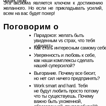
проекта Лины о построении личности,
в которую захотят вложиться
«Понимание
-04-
аудитории. Как
научиться быть
и создавать для
людей?»
Быть эгоистом, конечно, здорово. Но у всех
популярных людей есть одна схожая черта —
они живут для других.
Лекция от автора проекта о том, как
справляться с хейтом и осуждением, как
не выгорать от вечной отдачи, как успешно