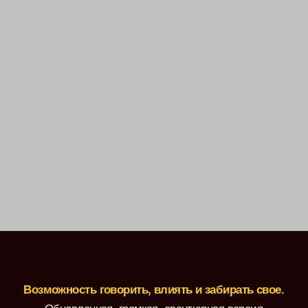
Возможность говорить, влиять и забирать свое.
Обновленная, громкая, авантюрная версия
«Риторики» с фокусом на твою проявленность.
Самая востребованная программа о красоте речи и
голоса вновь открывает свои двери.
Поможем раскрыть тембр, поставить голос и
дыхание, обрести харизму.
Расширим словарный запас. Избавим от страха
публичных выступлений.
Как итог — ты научишься излагать мысли и
говорить так, чтобы после любого контакта с
тобой было хо-ро-шо.