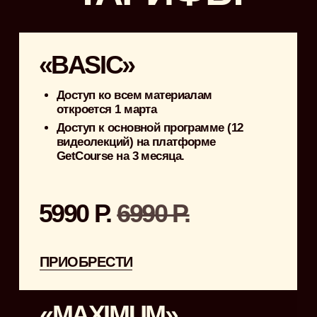
Так же было настолько все
интересно и грамотно рассказано
и преподнесено, что в голове все
по полочкам уложилось)
DOCTRINA