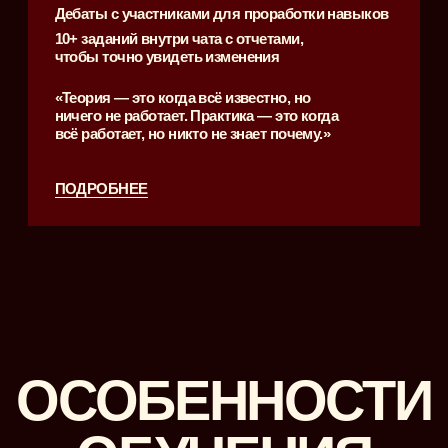
«BASIC»
Доступ ко всем материалам
откроется 1 марта
Доступ к основной программе (12
видеолекций) на платформе
GetCourse на 3 месяца.
5990 Р.
6990 Р.
ПРИОБРЕСТИ
«MAXIMUM»
Старт — 1 марта
Информационный канал с дополнительной
программой (эфиры, подкасты, практики),
заданиями и материалами;
Доступ к основной программе (12
видеолекций) на платформе GetCourse на 3
месяца;
Участие в Дебатах;
Комьюнити с участниками тарифа
6990 Р.
8990 Р.