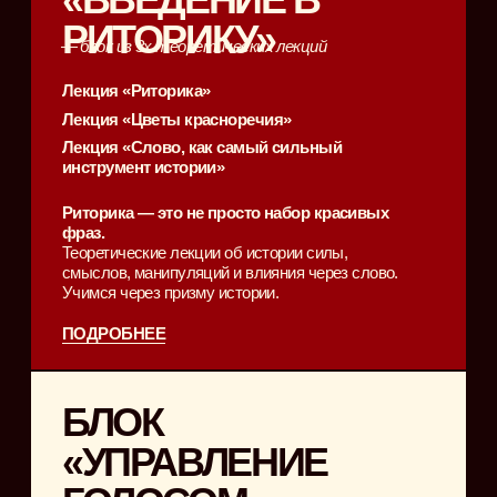
БЛОК
«ОСТРОУМИЕ
И
КРАСНОРЕЧИЕ»
— блок из 3х теоретических лекций
Лекция «Фрагменты речи харизматичного»
Лекция «Как изучать язык и культуру, чтобы всегда
звучать уместно и красиво?»
Лекция «Как побеждать в любых спорах?»
Ваше поведение и манеры говорят о вас
больше, чем вы думаете.
Как производить нужное
впечатление? Как всегда быть уместным,
но запоминающимся? Как говорить так, чтобы тебя
уважали, слушали и цитировали?
ПОДРОБНЕЕ
БЛОК
«ХАРИЗМА»
—
блок из 3х практических лекций
Лекция «Харизма. Как завораживать людей,
нести себя уверенно в любых
обстоятельствах и всегда знать, что
предложить?»
Лекция «Вам не нужно быть ярким, чтобы