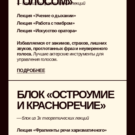
запомниться. Как быть интересным, добрым и
нужным человеком?»
Лекция «Структура личности»
Лекции, которые вылечат от любых попыток
подражать другим.
Знать правду о себе — великая сила. Не
скрывать недостатки, а работать над ними.
Усилять свои сильные стороны, а не пытаться
присвоить чужие.
ПОДРОБНЕЕ
ДОПОЛНИТЕЛЬНАЯ
ПРОГРАММА
Доступно на тарифе «Maximum»
Живой эфир от Алики о влиянии
4 подкаста для помощи применения навыков
Дебаты с участниками для проработки навыков
10+ заданий внутри чата с отчетами,
чтобы точно увидеть изменения
«Теория — это когда всё известно, но
ничего не работает. Практика — это когда
всё работает, но никто не знает почему.»