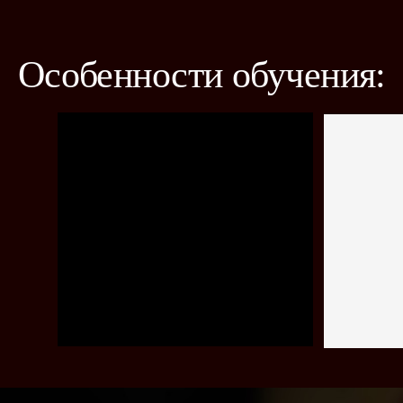
Блок 1. «Введение в риторику»
— блок из 3х теоретических лекций.
Лекция «Риторика»
Лекция «Цветы красноречия»
Лекция «Слово, как самый сильный
инструмент истории»
Риторика — это не просто набор
красивых фраз.
Теоретические лекции об истории силы,
смыслов, манипуляций и влияния через
слово. Учимся через призму истории.
Подробнее
Блок 2. «Управление голосом»
— блок из 3х практических лекций.