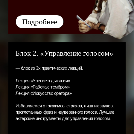
Подробнее
Блок 4. «Харизма»
— блок из 3х практических лекций.
Лекция «Харизма. Как завораживать людей, нести
себя уверенно в любых обстоятельствах и всегда
знать, что предложить?»
Лекция «Вам не нужно быть ярким, чтобы
запомниться. Как быть интересным, добрым
и нужным человеком?»
Лекция «Структура личности»
Лекции, которые вылечат от
любых попыток подражать
другим.
Знать правду о себе — великая
сила. Не скрывать недостатки, а
работать над ними. Усилять свои
сильные стороны, а не пытаться
присвоить чужие.