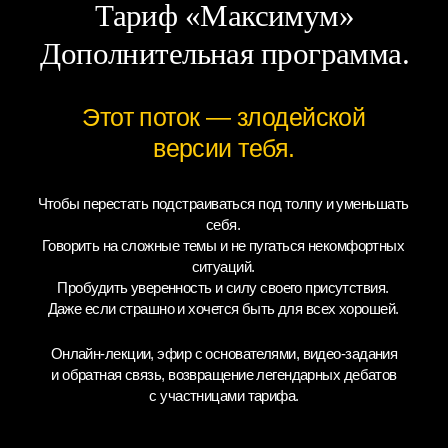
— Доступ к основной программе (12
видеолекций) на платформе GetCourse
на 3 месяца;
— Дополнительная программа (онлайн-лекции, эфир,
подкасты, задания и доп. материалы
в информационном Telegram-канале);
— Участие в Дебатах;
✲ Бонусный эфир с основателями проекта
«Токсичные советы, которые работают»
— Чат с кураторами и участницами тарифа.
6990
продажи закрыты
Тариф «Базовый»
— Только доступ к основной программе (12
видеолекций) на платформе GetCourse на 3
месяца.