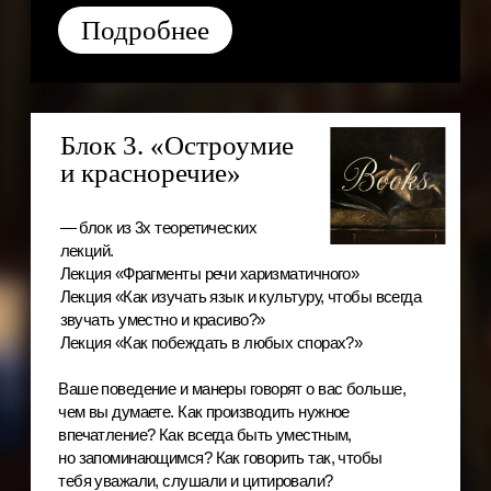
Подробнее
Тариф «Максимум»
Дополнительная программа.
Этот поток — злодейской
версии тебя.
Чтобы перестать подстраиваться под толпу и уменьшать
себя.
Говорить на сложные темы и не пугаться некомфортных
ситуаций.
Пробудить уверенность и силу своего присутствия.
Даже если страшно и хочется быть для всех хорошей.
Онлайн-лекции, эфир с основателями, видео-задания