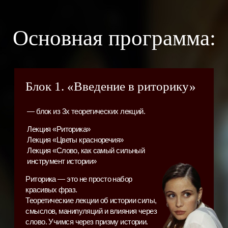
Лекция «Учение о дыхании»
Лекция «Работа с тембром»
Лекция «Искусство оратора»
Избавляемся от зажимов, страхов, лишних звуков,
проглотанных фраз и неуверенного голоса. Лучшие
актерские инструменты для управления голосом.
Подробнее
Блок 3. «Остроумие
и красноречие»
— блок из 3х теоретических
лекций.
Лекция «Фрагменты речи харизматичного»
Лекция «Как изучать язык и культуру, чтобы всегда
звучать уместно и красиво?»
Лекция «Как побеждать в любых спорах?»
Ваше поведение и манеры говорят о вас больше,
чем вы думаете. Как производить нужное
впечатление? Как всегда быть уместным,
но запоминающимся? Как говорить так, чтобы
тебя уважали, слушали и цитировали?