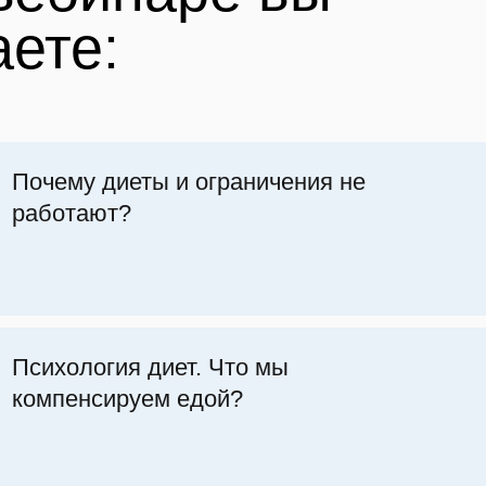
 перестать
еедать?
овы полноценного питания. Как
 и навсегда наладить отношения
дой и телом?
 перестать жить в ограничениях