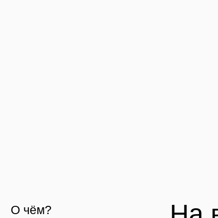
На ве
О чём?
узнае
01.
Поч
Дата:
2 июля в 18.00 по Мск
раб
Продолжительность:
1,5-2 часа
02.
Пси
ком