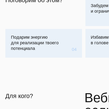
Подарим энергию
Избавим от «т
для реализации твоего
в голове
потенциала
04
Вебин
Для кого?
если 
Постоянно
своим тел
видом