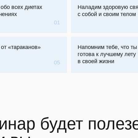
араканов»
Напомним тебе, что ты уже
готова к лучшему лету
в своей жизни
05
06
ар будет полезен,
вы
 недовольны
Сталкиваетесь
ом и внешним
с дефицитом энергии
ежедневно