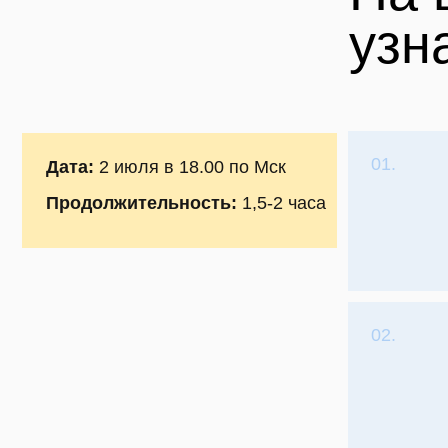
03.
Как
пер
04.
Осн
раз
с е
05.
Как