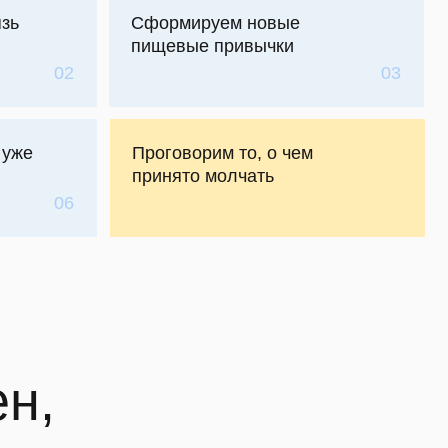
Проговорим то, о чем
принято молчать