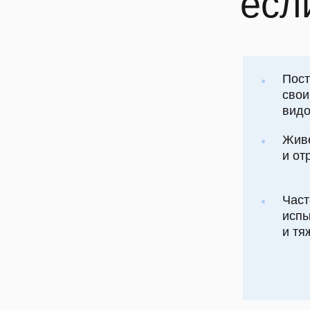
Живете в 
и отработк
Часто пере
испытывае
и тяжесть