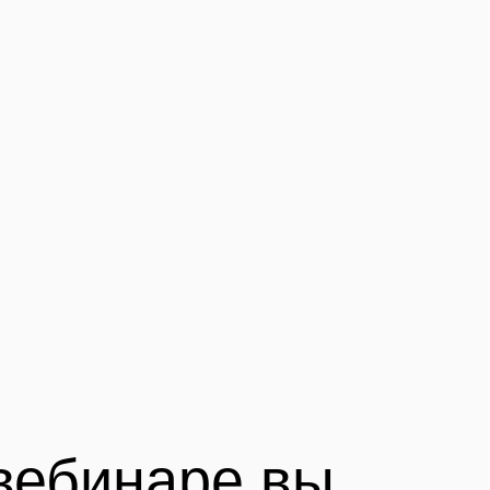
бинаре вы
те:
ему диеты и ограничения не
отают?
хология диет. Что мы
пенсируем едой?